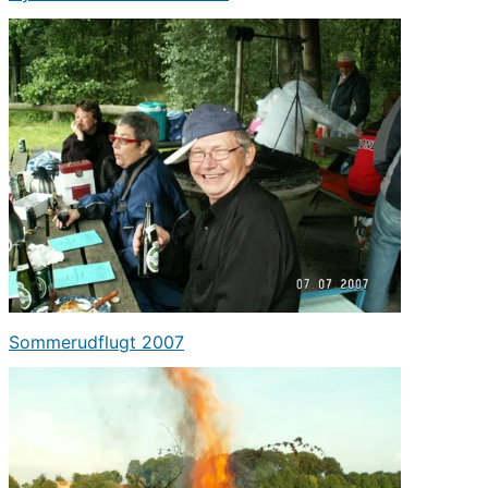
Sommerudflugt 2007